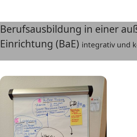
Berufsausbildung in einer au
Einrichtung (BaE)
integrativ und 